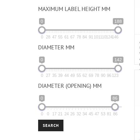
MAXIMUM LABEL HEIGHT MM
0
188
0
28
47
55
61
67
78
84
91
101
110
124
146
DIAMETER MM
0
142
0
27
35
39
44
49
55
62
69
78
90
96
123
DIAMETER (OPENING) MM
0
86
0
0
17
21
24
26
32
34
45
47
53
81
86
SEARCH