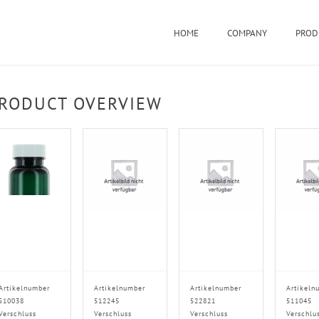
HOME
COMPANY
PROD
RODUCT OVERVIEW
Artikelnumber
Artikelnumber
Artikelnumber
Artikeln
510038
512245
522821
511045
Verschluss
Verschluss
Verschluss
Verschlu