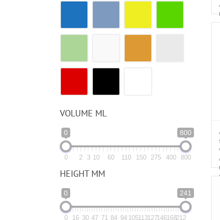
VOLUME ML
0
800
0
2
3
10
60
110
150
275
400
800
HEIGHT MM
0
241
0
16
30
47
71
84
94
105
113
127
146
168
212