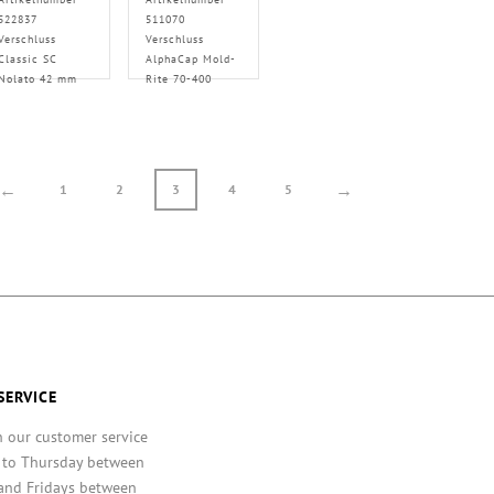
522837
511070
Verschluss
Verschluss
Classic SC
AlphaCap Mold-
Nolato 42 mm
Rite 70-400
←
→
1
2
3
4
5
SERVICE
h our customer service
 to Thursday between
and Fridays between