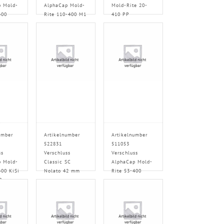
p Mold-
AlphaCap Mold-
Mold-Rite 20-
400
Rite 110-400 M1
410 PP
umber
Artikelnumber
Artikelnumber
522831
511053
ss
Verschluss
Verschluss
p Mold-
Classic SC
AlphaCap Mold-
400 KiSi
Nolato 42 mm
Rite 53-400
0