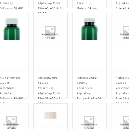
AlphaCap
AlphaCap Mold-
Classic SC
AlphaCa
Polipack 38-400
Rite 45-400 KiSi
Nolato 34 mm
Rite 45-
SG 75
Artikelnumber
Artikelnumber
Artikelnumber
Artikeln
512045
515138
510045
512324
Verschluss
Verschluss
Verschluss
Verschlu
AlphaCap
AlphaCap Mold-
AlphaCap
AlphaCa
Polipack 45-400
Rite 38-400 HS
Polipack 45-400
Rite 24-
KiSi
035
SG 90.02