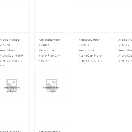
Artikelnumber
Artikelnumber
Artikelnumber
Artikeln
515028
829024
512053
516033
Verschluss
Verschluss
Verschluss
Verschlu
AlphaCap Mold-
Mold-Rite 24-
AlphaCap Mold-
AlphaCa
Rite 28-400 HS
410 PP
Rite 53-400 KiSi
Rite 33-
035
Artikelnumber
Artikelnumber