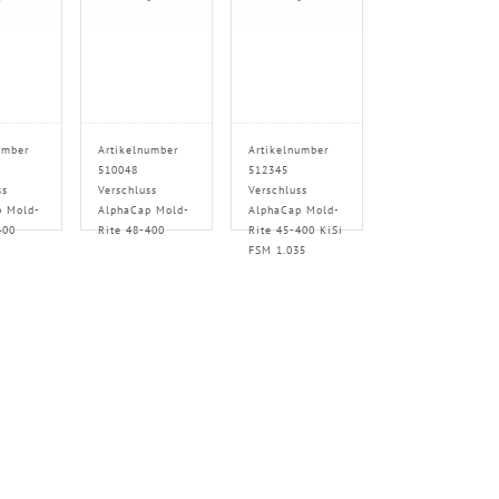
umber
Artikelnumber
Artikelnumber
510048
512345
ss
Verschluss
Verschluss
p Mold-
AlphaCap Mold-
AlphaCap Mold-
400
Rite 48-400
Rite 45-400 KiSi
FSM 1.035