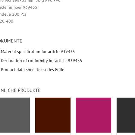
lie MO 198×35 mm 50 µ PVC PVC
ticle number 939435
ndel a 200 Pcs
20-400
OKUMENTE
Material specification for article 939435
Declaration of conformity for article 939435
Product data sheet for series Folie
NLICHE PRODUKTE