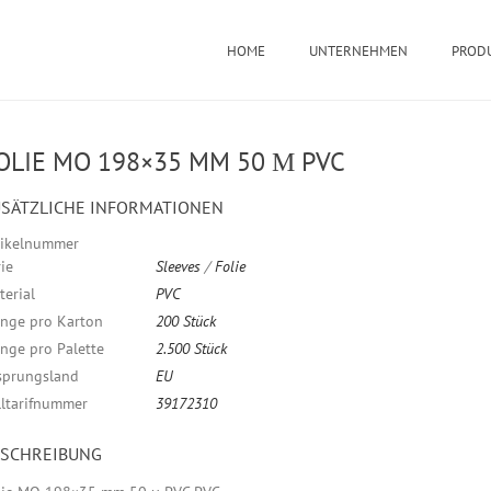
HOME
UNTERNEHMEN
PROD
OLIE MO 198×35 MM 50 Μ PVC
SÄTZLICHE INFORMATIONEN
tikelnummer
ie
Sleeves
/
Folie
terial
PVC
nge pro Karton
200 Stück
nge pro Palette
2.500 Stück
sprungsland
EU
lltarifnummer
39172310
ESCHREIBUNG