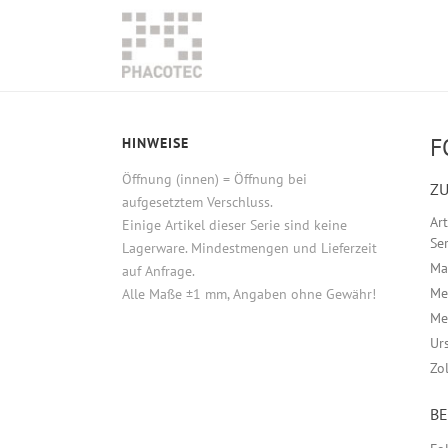
F
HINWEISE
Öffnung (innen) = Öffnung bei
ZU
aufgesetztem Verschluss.
Ar
Einige Artikel dieser Serie sind keine
Ser
Lagerware. Mindestmengen und Lieferzeit
Ma
auf Anfrage.
Me
Alle Maße ±1 mm, Angaben ohne Gewähr!
Me
Ur
Zo
B