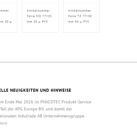
ummer
Artikelnummer
Artikelnummer
O
Folie MO 77×25
Folie TZ 77×30
mm 50 µ
mm 50 µ PVC
mm 50 µ PVC
ELLE NEUIGKEITEN UND HINWEISE
em Ende Mai 2026 ist PHACOTEC Produkt-Service
eil der APG Europe B.V. und damit der
ationalen Indutrade AB Unternehmensgruppe.
more