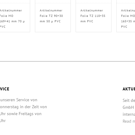
Artikelnummer
Artikelnummer
Artikelnummer
Artikeln
Folie MO
Folie TZ 90×30
Folie TZ 118×35
Folie M
169×41 mm 70 µ
mm 50 µ PVC
mm PVC
165×35 
PVC
PVC
VICE
AKTU
 unseren Service von
Seit d
onnerstag in der Zeit von
GmbH T
Uhr sowie Freitags von
intern
Uhr
Read 