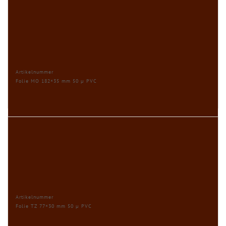
Artikelnummer
Folie MO 182×35 mm 50 µ PVC
Artikelnummer
Folie TZ 77×30 mm 50 µ PVC