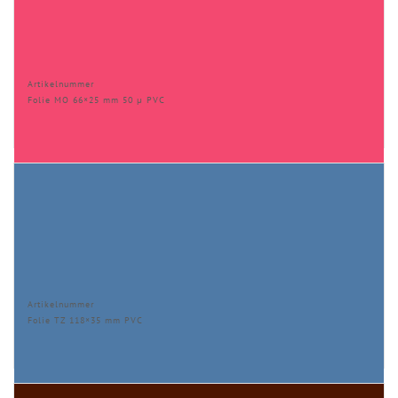
Artikelnummer
Folie MO 66×25 mm 50 µ PVC
Artikelnummer
Folie TZ 118×35 mm PVC