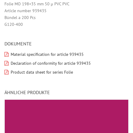
Folie MO 198×35 mm 50 µ PVC PVC
Article number 939435
Bündel a 200 Pcs
G120-400
DOKUMENTE
Material specification for article 939435
Declaration of conformity for article 939435
Product data sheet for series Folie
ÄHNLICHE PRODUKTE