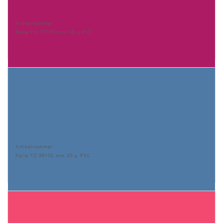
Artikelnummer
Folie MO 77×25 mm 50 µ PVC
Artikelnummer
Folie TZ 90×30 mm 50 µ PVC