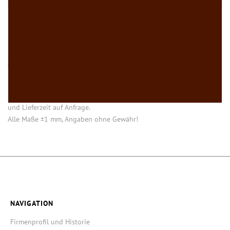
HINWEISE
Öffnung (innen) = Öffnung bei aufgesetztem Verschluss.
Einige Artikel dieser Serie sind keine Lagerware. Mindestmengen
und Lieferzeit auf Anfrage.
Alle Maße ±1 mm, Angaben ohne Gewähr!
NAVIGATION
Firmenprofil und Historie