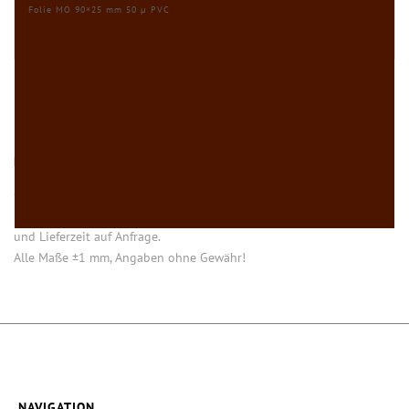
Folie MO 90×25 mm 50 µ PVC
HINWEISE
Öffnung (innen) = Öffnung bei aufgesetztem Verschluss.
Einige Artikel dieser Serie sind keine Lagerware. Mindestmengen
und Lieferzeit auf Anfrage.
Alle Maße ±1 mm, Angaben ohne Gewähr!
NAVIGATION