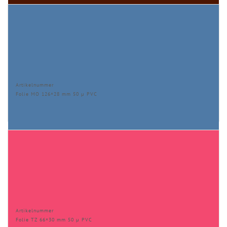
Artikelnummer
Folie MO 126×28 mm 50 µ PVC
Artikelnummer
Folie TZ 66×30 mm 50 µ PVC