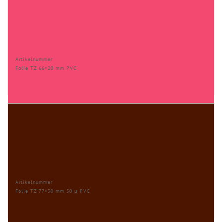
Artikelnummer
Folie TZ 66×20 mm PVC
Artikelnummer
Folie TZ 77×30 mm 50 µ PVC