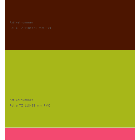
Artikelnummer
Folie TZ 118×130 mm PVC
Artikelnummer
Folie TZ 118×35 mm PVC