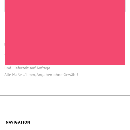
HINWEISE
Öffnung (innen) = Öffnung bei aufgesetztem Verschluss.
Einige Artikel dieser Serie sind keine Lagerware. Mindestmengen
und Lieferzeit auf Anfrage.
Alle Maße ±1 mm, Angaben ohne Gewähr!
NAVIGATION