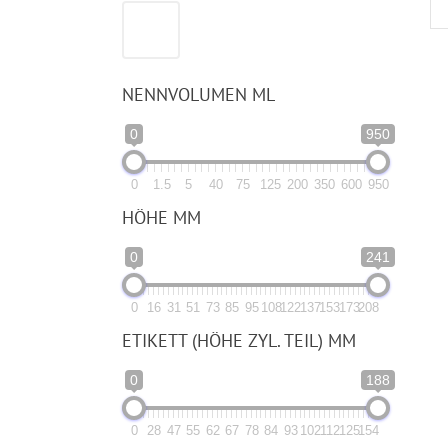
NENNVOLUMEN ML
0
950
0
1.5
5
40
75
125
200
350
600
950
HÖHE MM
0
241
0
16
31
51
73
85
95
108
122
137
153
173
208
ETIKETT (HÖHE ZYL. TEIL) MM
0
188
0
28
47
55
62
67
78
84
93
102
112
125
154