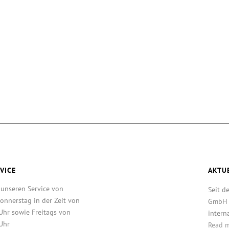
VICE
AKTU
 unseren Service von
Seit d
onnerstag in der Zeit von
GmbH T
Uhr sowie Freitags von
intern
Uhr
Read 