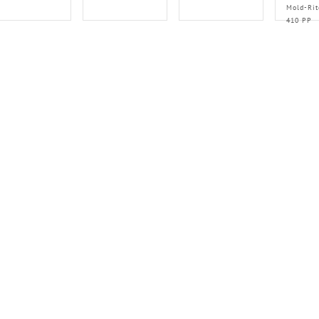
Mold-Rit
410 PP