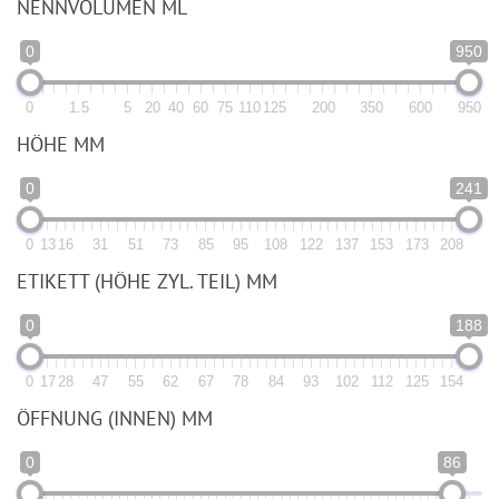
NENNVOLUMEN ML
0
950
0
1.5
5
20
40
60
75
110
125
200
350
600
950
HÖHE MM
0
241
0
13
16
31
51
73
85
95
108
122
137
153
173
208
ETIKETT (HÖHE ZYL. TEIL) MM
0
188
0
17
28
47
55
62
67
78
84
93
102
112
125
154
ÖFFNUNG (INNEN) MM
0
86