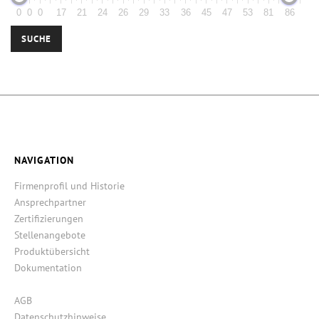
0
0
0
17
21
24
26
29
33
36
45
47
53
81
86
SUCHE
NAVIGATION
Firmenprofil und Historie
Ansprechpartner
Zertifizierungen
Stellenangebote
Produktübersicht
Dokumentation
AGB
Datenschutzhinweise