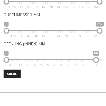
0
17
28
47
55
62
67
78
84
93
102
112
125
154
DURCHMESSER MM
0
142
0
23
29
36
41
46
51
57
64
70
79
91
96
123
ÖFFNUNG (INNEN) MM
0
86
0
0
0
17
21
24
26
29
33
36
45
47
53
81
86
SUCHE