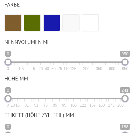
FARBE
NENNVOLUMEN ML
0
950
0
1.5
5
20
40
60
75
110
125
200
350
600
950
HÖHE MM
0
241
0
13
16
31
51
73
85
95
108
122
137
153
173
208
ETIKETT (HÖHE ZYL. TEIL) MM
0
188