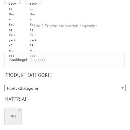
3500
3500
61
76
Dos
Dos
e
e
Rou
Rou
Alle 2 Ergebnisse werden angezeigt
nd
nd
Poli
Poli
pack
pack
60
75
ml
ml
PET
PET
PRODUKTKATEGORIE
Produktkategorie
MATERIAL
2
PET