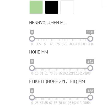
NENNVOLUMEN ML
0
950
0
1.5
5
40
75
125
200
350
600
950
HÖHE MM
0
241
0
16
31
51
73
85
95
108
122
137
153
173
208
ETIKETT (HÖHE ZYL. TEIL) MM
0
188
0
28
47
55
62
67
78
84
93
102
112
125
154