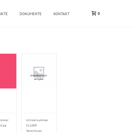
0
UKTE
DOKUMENTE
KONTAKT
ummer
Artikelnummer
aCap
511089
Verschluss