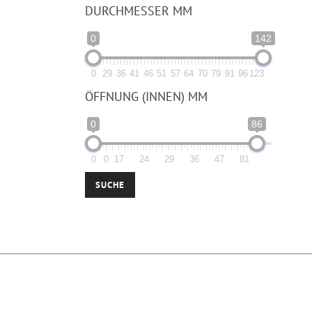
DURCHMESSER MM
0
142
0
29
36
41
46
51
57
64
70
79
91
96
123
ÖFFNUNG (INNEN) MM
0
86
0
0
17
24
29
36
47
81
SUCHE