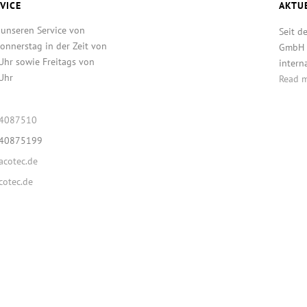
VICE
AKTU
 unseren Service von
Seit d
onnerstag in der Zeit von
GmbH T
Uhr sowie Freitags von
intern
Uhr
Read 
64087510
640875199
cotec.de
otec.de