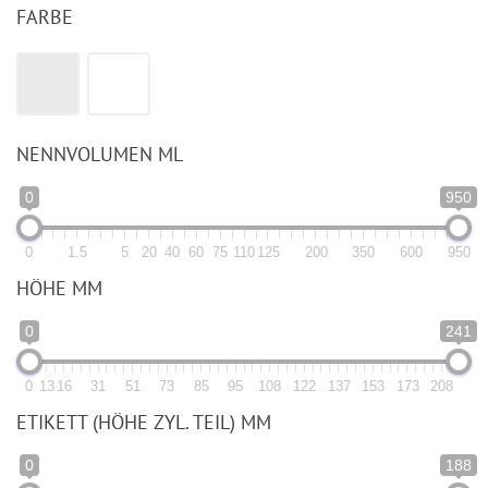
FARBE
NENNVOLUMEN ML
0
950
0
1.5
5
20
40
60
75
110
125
200
350
600
950
HÖHE MM
0
241
0
13
16
31
51
73
85
95
108
122
137
153
173
208
ETIKETT (HÖHE ZYL. TEIL) MM
0
188