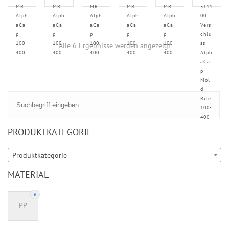
MR
MR
MR
MR
MR
5111
Alph
Alph
Alph
Alph
Alph
00
aCa
aCa
aCa
aCa
aCa
Vers
p
p
p
p
p
chlu
100-
100-
100-
100-
100-
ss
Alle 6 Ergebnisse werden angezeigt
400
400
400
400
400
Alph
aCa
p
Mol
d-
Rite
100-
400
PRODUKTKATEGORIE
Produktkategorie
MATERIAL
6
PP