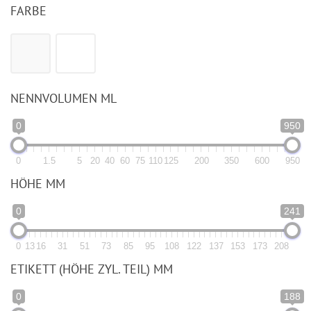
FARBE
NENNVOLUMEN ML
0
950
0
1.5
5
20
40
60
75
110
125
200
350
600
950
HÖHE MM
0
241
0
13
16
31
51
73
85
95
108
122
137
153
173
208
ETIKETT (HÖHE ZYL. TEIL) MM
0
188