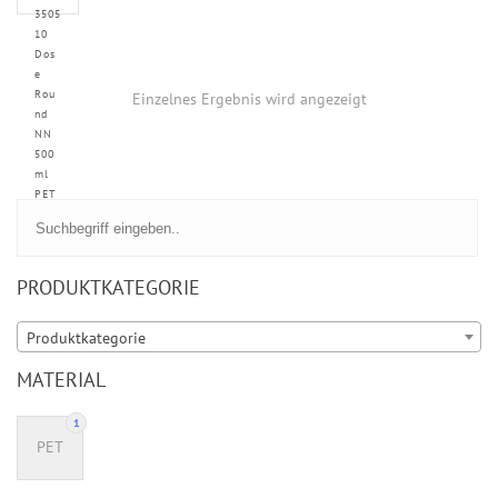
3505
10
Dos
e
Rou
Einzelnes Ergebnis wird angezeigt
nd
NN
500
ml
PET
PRODUKTKATEGORIE
Produktkategorie
MATERIAL
1
PET