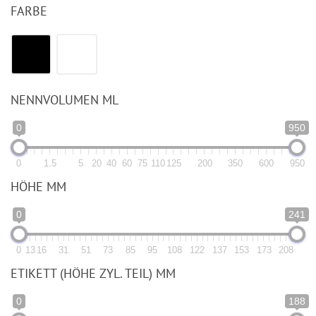
FARBE
NENNVOLUMEN ML
0
950
0
1.5
5
20
40
60
75
110
125
200
350
600
950
HÖHE MM
0
241
0
13
16
31
51
73
85
95
108
122
137
153
173
208
ETIKETT (HÖHE ZYL. TEIL) MM
0
188