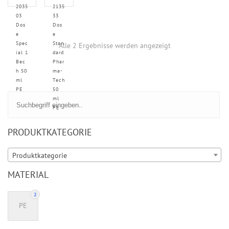
2035
2135
03
33
Dos
Dos
e
e
Spec
Stan
Alle 2 Ergebnisse werden angezeigt
ial 1
dard
Bec
Phar
h 50
ma-
ml
Tech
PE
50
ml
PE
PRODUKTKATEGORIE
Produktkategorie
MATERIAL
2
PE