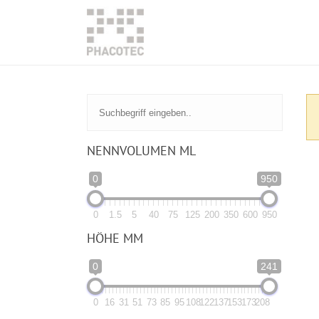
NENNVOLUMEN ML
0
950
0
1.5
5
40
75
125
200
350
600
950
HÖHE MM
0
241
0
16
31
51
73
85
95
108
122
137
153
173
208