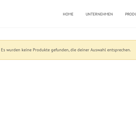
HOME
UNTERNEHMEN
PROD
Es wurden keine Produkte gefunden, die deiner Auswahl entsprechen.