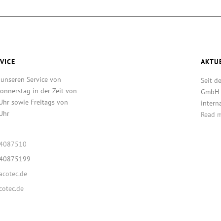
VICE
AKTU
 unseren Service von
Seit d
onnerstag in der Zeit von
GmbH T
Uhr sowie Freitags von
intern
Uhr
Read 
64087510
640875199
cotec.de
otec.de