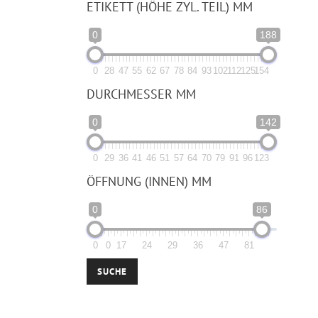
ETIKETT (HÖHE ZYL. TEIL) MM
0
188
0
28
47
55
62
67
78
84
93
102
112
125
154
DURCHMESSER MM
0
142
0
29
36
41
46
51
57
64
70
79
91
96
123
ÖFFNUNG (INNEN) MM
0
86
0
0
17
24
29
36
47
81
SUCHE