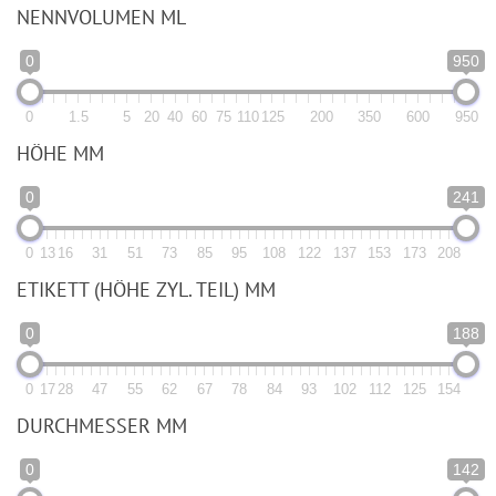
NENNVOLUMEN ML
0
950
0
1.5
5
20
40
60
75
110
125
200
350
600
950
HÖHE MM
0
241
0
13
16
31
51
73
85
95
108
122
137
153
173
208
ETIKETT (HÖHE ZYL. TEIL) MM
0
188
0
17
28
47
55
62
67
78
84
93
102
112
125
154
DURCHMESSER MM
0
142