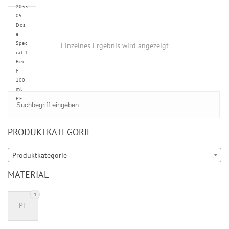
2035
05
Dos
e
Spec
Einzelnes Ergebnis wird angezeigt
ial 1
Bec
h
100
ml
PE
PRODUKTKATEGORIE
Produktkategorie
MATERIAL
1
PE