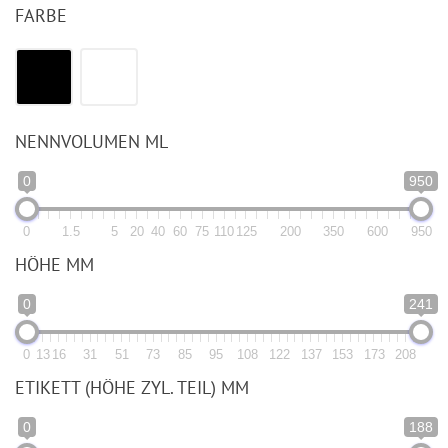
FARBE
NENNVOLUMEN ML
0
950
0
1.5
5
20
40
60
75
110
125
200
350
600
950
HÖHE MM
0
241
0
13
16
31
51
73
85
95
108
122
137
153
173
208
ETIKETT (HÖHE ZYL. TEIL) MM
0
188