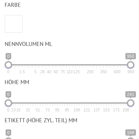
FARBE
NENNVOLUMEN ML
0
950
0
1.5
5
20
40
60
75
110
125
200
350
600
950
HÖHE MM
0
241
0
13
16
31
51
73
85
95
108
122
137
153
173
208
ETIKETT (HÖHE ZYL. TEIL) MM
0
188