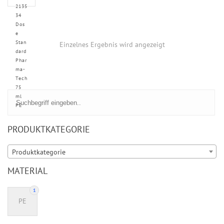
2135
34
Dos
e
Stan
Einzelnes Ergebnis wird angezeigt
dard
Phar
ma-
Tech
75
ml
PE
PRODUKTKATEGORIE
Produktkategorie
MATERIAL
1
PE