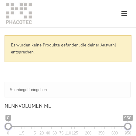
Es wurden keine Produkte gefunden, die deiner Auswahl
entsprechen.
NENNVOLUMEN ML
0
950
0
1.5
5
20
40
60
75
110
125
200
350
600
950