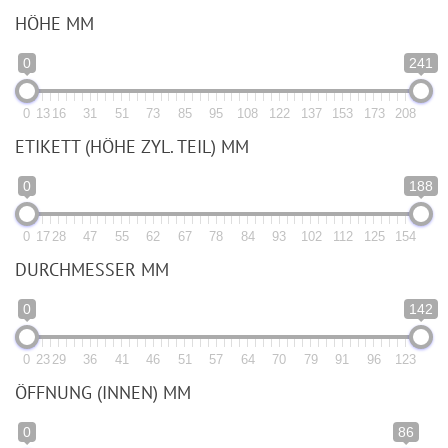
HÖHE MM
0
241
0
13
16
31
51
73
85
95
108
122
137
153
173
208
ETIKETT (HÖHE ZYL. TEIL) MM
0
188
0
17
28
47
55
62
67
78
84
93
102
112
125
154
DURCHMESSER MM
0
142
0
23
29
36
41
46
51
57
64
70
79
91
96
123
ÖFFNUNG (INNEN) MM
0
86