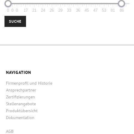
0
0
0
17
21
24
26
29
33
36
45
47
53
81
86
SUCHE
NAVIGATION
Firmenprofil und Historie
Ansprechpartner
Zertifizierungen
Stellenangebote
Produktübersicht
Dokumentation
AGB