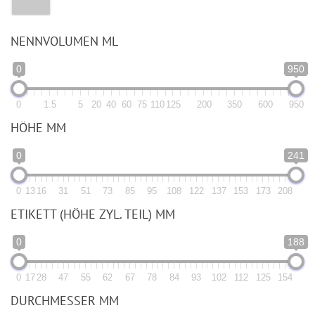
NENNVOLUMEN ML
0
950
0
1.5
5
20
40
60
75
110
125
200
350
600
950
HÖHE MM
0
241
0
13
16
31
51
73
85
95
108
122
137
153
173
208
ETIKETT (HÖHE ZYL. TEIL) MM
0
188
0
17
28
47
55
62
67
78
84
93
102
112
125
154
DURCHMESSER MM