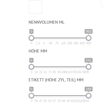
NENNVOLUMEN ML
0
950
0
1.5
5
40
75
125
200
350
600
950
HÖHE MM
0
241
0
16
31
51
73
85
95
108
122
137
153
173
208
ETIKETT (HÖHE ZYL. TEIL) MM
0
188
0
28
47
55
62
67
78
84
93
102
112
125
154