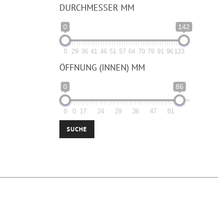
DURCHMESSER MM
0
142
0
29
36
41
46
51
57
64
70
79
91
96
123
ÖFFNUNG (INNEN) MM
0
86
0
0
17
24
29
36
47
81
SUCHE