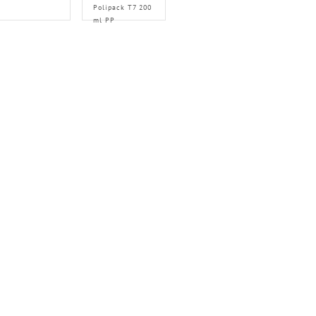
Polipack T7 200
ml PP