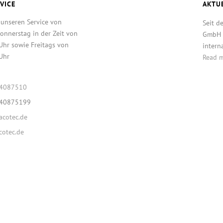
VICE
AKTU
 unseren Service von
Seit d
onnerstag in der Zeit von
GmbH T
Uhr sowie Freitags von
intern
Uhr
Read 
64087510
640875199
cotec.de
otec.de