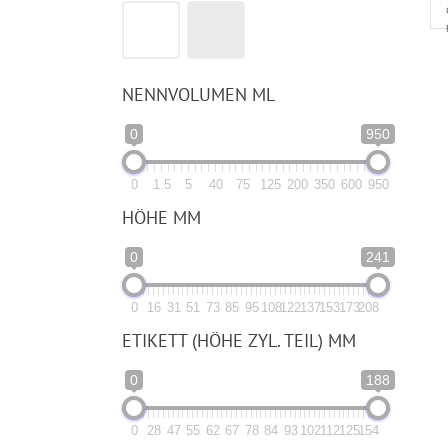
NENNVOLUMEN ML
0
950
0
1.5
5
40
75
125
200
350
600
950
HÖHE MM
0
241
0
16
31
51
73
85
95
108
122
137
153
173
208
ETIKETT (HÖHE ZYL. TEIL) MM
0
188
0
28
47
55
62
67
78
84
93
102
112
125
154