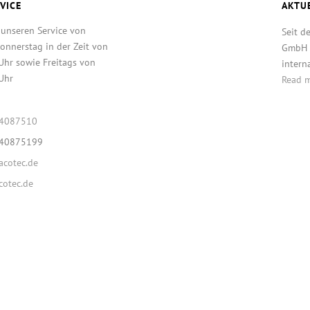
VICE
AKTU
 unseren Service von
Seit d
onnerstag in der Zeit von
GmbH T
Uhr sowie Freitags von
intern
Uhr
Read 
64087510
640875199
cotec.de
otec.de