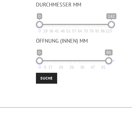
DURCHMESSER MM
0
142
0
29
36
41
46
51
57
64
70
79
91
96
123
ÖFFNUNG (INNEN) MM
0
86
0
0
17
24
29
36
47
81
SUCHE