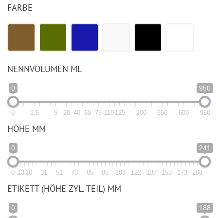
FARBE
NENNVOLUMEN ML
0
950
0
1.5
5
20
40
60
75
110
125
200
350
600
950
HÖHE MM
0
241
0
13
16
31
51
73
85
95
108
122
137
153
173
208
ETIKETT (HÖHE ZYL. TEIL) MM
0
188