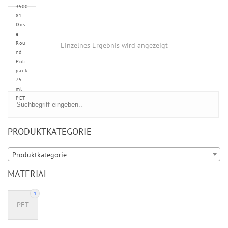
3500
81
Dos
e
Rou
Einzelnes Ergebnis wird angezeigt
nd
Poli
pack
75
ml
PET
PRODUKTKATEGORIE
Produktkategorie
MATERIAL
1
PET