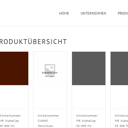
HOME
UNTERNEHMEN
PROD
RODUKTÜBERSICHT
Artikelnummer
Artikelnummer
Artikelnummer
Artikeln
MR AlphaCap
514045
MR AlphaCap
MR Alph
45-400 M1
Verschluss
45-400 M1
45-400 