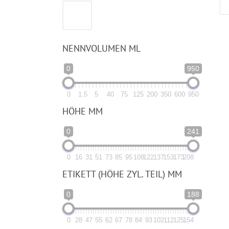
NENNVOLUMEN ML
0
950
0
1.5
5
40
75
125
200
350
600
950
HÖHE MM
0
241
0
16
31
51
73
85
95
108
122
137
153
173
208
ETIKETT (HÖHE ZYL. TEIL) MM
0
188
0
28
47
55
62
67
78
84
93
102
112
125
154