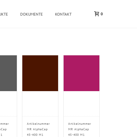
0
UKTE
DOKUMENTE
KONTAKT
ummer
Artikelnummer
Artikelnummer
aCap
MR AlphaCap
MR AlphaCap
M1
45-400 M1
45-400 M1