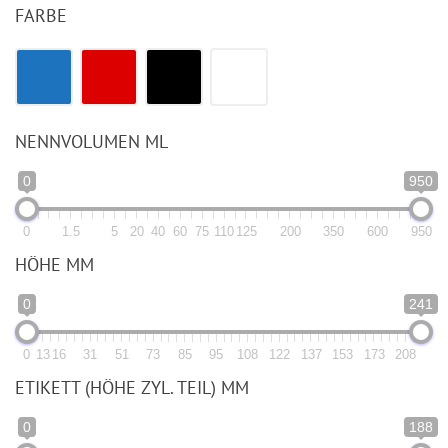
FARBE
NENNVOLUMEN ML
0
950
0
1.5
5
20
40
60
75
110
125
200
350
600
950
HÖHE MM
0
241
0
13
16
31
51
73
85
95
108
122
137
153
173
208
ETIKETT (HÖHE ZYL. TEIL) MM
0
188