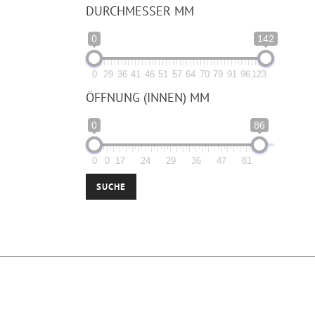
DURCHMESSER MM
0
142
0
29
36
41
46
51
57
64
70
79
91
96
123
ÖFFNUNG (INNEN) MM
0
86
0
0
17
24
29
36
47
81
SUCHE