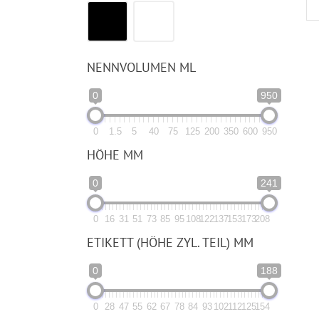
NENNVOLUMEN ML
0
950
0
1.5
5
40
75
125
200
350
600
950
HÖHE MM
0
241
0
16
31
51
73
85
95
108
122
137
153
173
208
ETIKETT (HÖHE ZYL. TEIL) MM
0
188
0
28
47
55
62
67
78
84
93
102
112
125
154