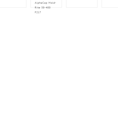
AlphaCap Mold-
Rite 38-400
F217