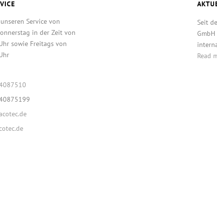
VICE
AKTU
 unseren Service von
Seit d
onnerstag in der Zeit von
GmbH T
Uhr sowie Freitags von
intern
Uhr
Read 
64087510
640875199
cotec.de
otec.de