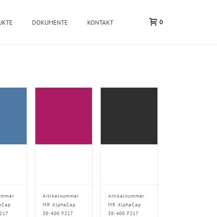
0
UKTE
DOKUMENTE
KONTAKT
ummer
Artikelnummer
Artikelnummer
aCap
MR AlphaCap
MR AlphaCap
217
38-400 F217
38-400 F217