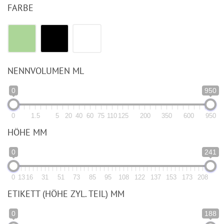
FARBE
NENNVOLUMEN ML
0
950
0
1.5
5
20
40
60
75
110
125
200
350
600
950
HÖHE MM
0
241
0
13
16
31
51
73
85
95
108
122
137
153
173
208
ETIKETT (HÖHE ZYL. TEIL) MM
0
188