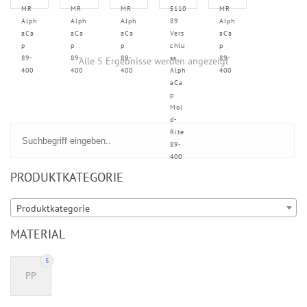
MR
MR
MR
5110
MR
Alph
Alph
Alph
89
Alph
aCa
aCa
aCa
Vers
aCa
p
p
p
chlu
p
89-
89-
89-
ss
89-
Alle 5 Ergebnisse werden angezeigt
400
400
400
Alph
400
aCa
p
Mol
d-
Rite
89-
400
PRODUKTKATEGORIE
Produktkategorie
MATERIAL
5
PP