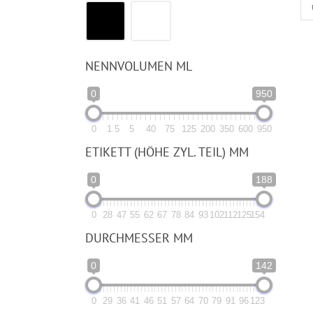
NENNVOLUMEN ML
0
950
0
1.5
5
40
75
125
200
350
600
950
ETIKETT (HÖHE ZYL. TEIL) MM
0
188
0
28
47
55
62
67
78
84
93
102
112
125
154
DURCHMESSER MM
0
142
0
29
36
41
46
51
57
64
70
79
91
96
123