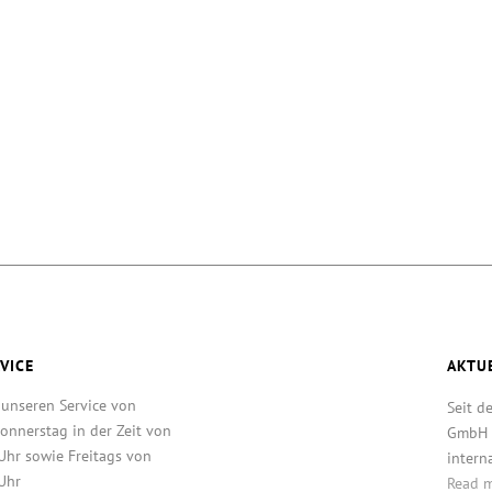
VICE
AKTU
 unseren Service von
Seit d
onnerstag in der Zeit von
GmbH T
Uhr sowie Freitags von
intern
Uhr
Read 