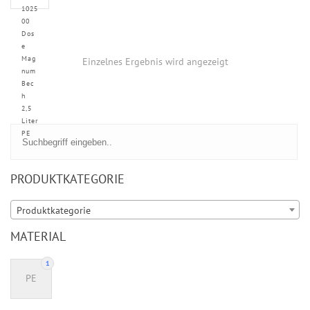
1025
00
Dos
e
Mag
Einzelnes Ergebnis wird angezeigt
num
Bec
h
2,5
Liter
PE
PRODUKTKATEGORIE
Produktkategorie
MATERIAL
1
PE