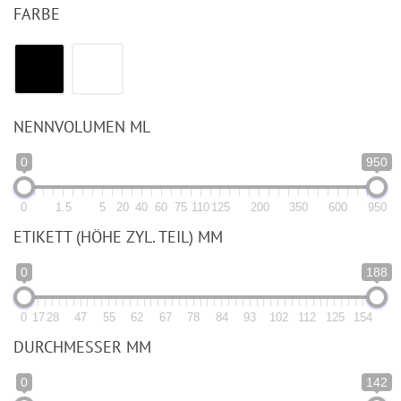
FARBE
NENNVOLUMEN ML
0
950
0
1.5
5
20
40
60
75
110
125
200
350
600
950
ETIKETT (HÖHE ZYL. TEIL) MM
0
188
0
17
28
47
55
62
67
78
84
93
102
112
125
154
DURCHMESSER MM
0
142