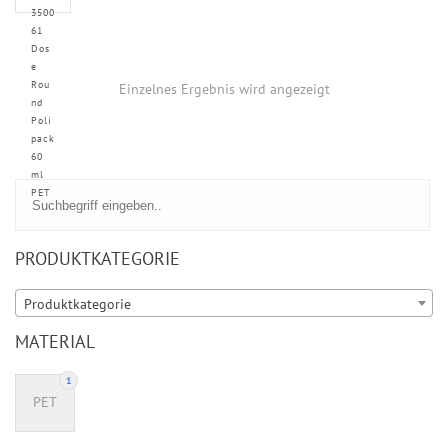
3500
61
Dos
e
Rou
Einzelnes Ergebnis wird angezeigt
nd
Poli
pack
60
ml
PET
PRODUKTKATEGORIE
Produktkategorie
MATERIAL
1
PET