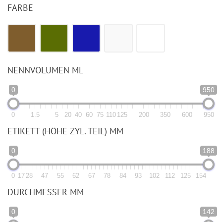
FARBE
NENNVOLUMEN ML
0
950
0
1.5
5
20
40
60
75
110
125
200
350
600
950
ETIKETT (HÖHE ZYL. TEIL) MM
0
188
0
17
28
47
55
62
67
78
84
93
102
112
125
154
DURCHMESSER MM
0
142