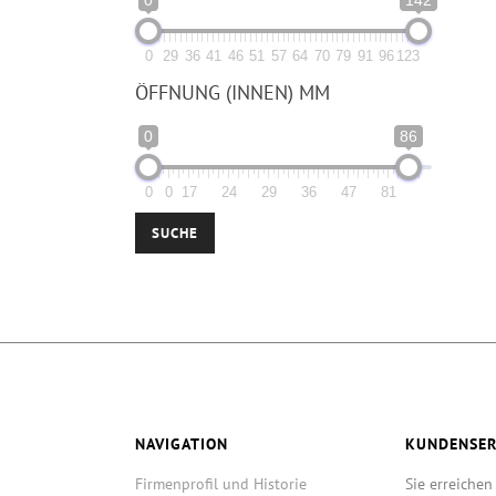
0
29
36
41
46
51
57
64
70
79
91
96
123
ÖFFNUNG (INNEN) MM
0
86
0
0
17
24
29
36
47
81
SUCHE
NAVIGATION
KUNDENSER
Firmenprofil und Historie
Sie erreichen