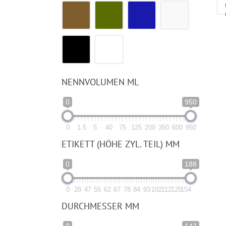
NENNVOLUMEN ML
0
950
0
1.5
5
40
75
125
200
350
600
950
ETIKETT (HÖHE ZYL. TEIL) MM
0
188
0
28
47
55
62
67
78
84
93
102
112
125
154
DURCHMESSER MM
0
142