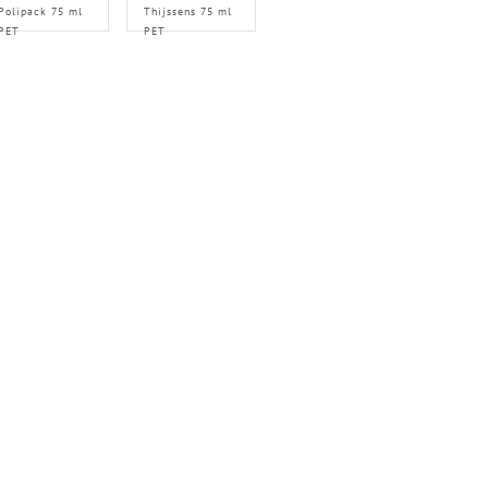
Polipack 75 ml
Thijssens 75 ml
PET
PET