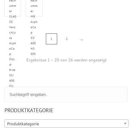
keln
keln
umm
umm
er
er
5140
MR
53
Alph
Vers
aCa
chlu
p
ss
53-
→
1
2
Alph
400
aCa
HS
p
035
Mol
Ergebnisse 1 – 20 von 26 werden angezeigt
d-
Rite
53-
400
M1
PRODUKTKATEGORIE
Produktkategorie