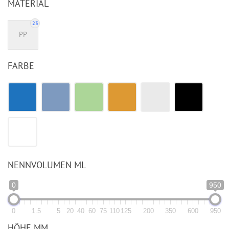
MATERIAL
23
PP
FARBE
NENNVOLUMEN ML
0
950
0
1.5
5
20
40
60
75
110
125
200
350
600
950
HÖHE MM