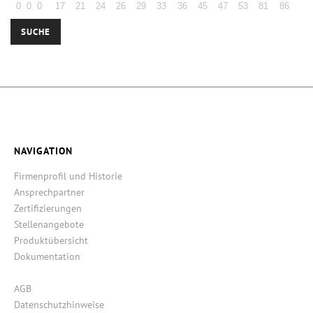
0
0
0
17
21
24
26
29
33
36
45
47
53
81
86
SUCHE
NAVIGATION
Firmenprofil und Historie
Ansprechpartner
Zertifizierungen
Stellenangebote
Produktübersicht
Dokumentation
AGB
Datenschutzhinweise