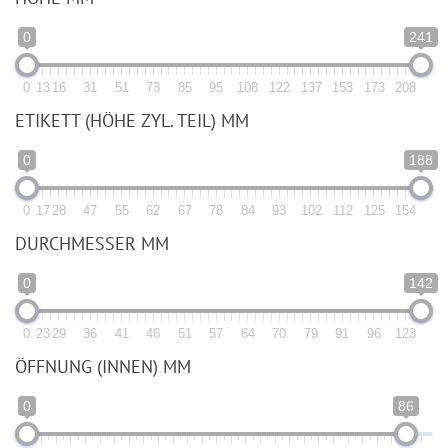
0
241
0
13
16
31
51
73
85
95
108
122
137
153
173
208
ETIKETT (HÖHE ZYL. TEIL) MM
0
188
0
17
28
47
55
62
67
78
84
93
102
112
125
154
DURCHMESSER MM
0
142
0
23
29
36
41
46
51
57
64
70
79
91
96
123
ÖFFNUNG (INNEN) MM
0
86