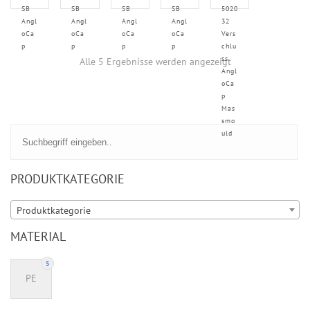
SB
SB
SB
SB
5020
Angl
Angl
Angl
Angl
32
oCa
oCa
oCa
oCa
Vers
p
p
p
p
chlu
ss
Alle 5 Ergebnisse werden angezeigt
Angl
oCa
p
Mas
smo
uld
PRODUKTKATEGORIE
Produktkategorie
MATERIAL
5
PE