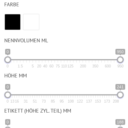
FARBE
NENNVOLUMEN ML
0
950
0
1.5
5
20
40
60
75
110
125
200
350
600
950
HÖHE MM
0
241
0
13
16
31
51
73
85
95
108
122
137
153
173
208
ETIKETT (HÖHE ZYL. TEIL) MM
0
188