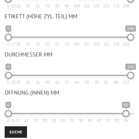
0
13
16
31
51
73
85
95
108
122
137
153
173
208
ETIKETT (HÖHE ZYL. TEIL) MM
0
188
0
17
28
47
55
62
67
78
84
93
102
112
125
154
DURCHMESSER MM
0
142
0
23
29
36
41
46
51
57
64
70
79
91
96
123
ÖFFNUNG (INNEN) MM
0
86
0
0
0
17
21
24
26
29
33
36
45
47
53
81
86
SUCHE