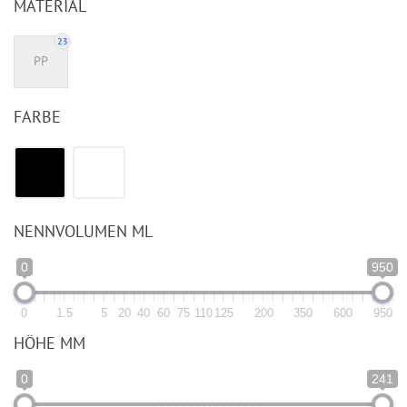
MATERIAL
23
PP
FARBE
NENNVOLUMEN ML
0
950
0
1.5
5
20
40
60
75
110
125
200
350
600
950
HÖHE MM
0
241