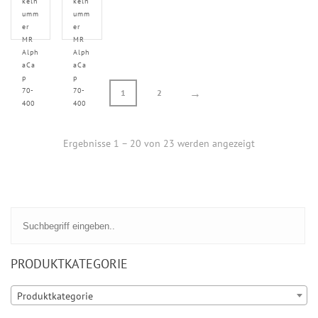
keln
keln
umm
umm
er
er
MR
MR
Alph
Alph
aCa
aCa
p
p
70-
70-
→
1
2
400
400
Ergebnisse 1 – 20 von 23 werden angezeigt
PRODUKTKATEGORIE
Produktkategorie