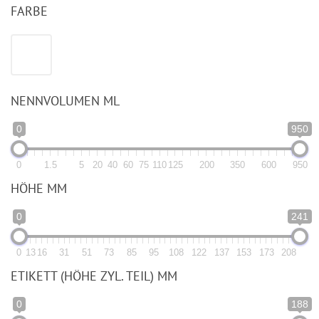
FARBE
NENNVOLUMEN ML
0
950
0
1.5
5
20
40
60
75
110
125
200
350
600
950
HÖHE MM
0
241
0
13
16
31
51
73
85
95
108
122
137
153
173
208
ETIKETT (HÖHE ZYL. TEIL) MM
0
188