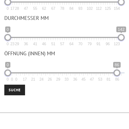
0
17
28
47
55
62
67
78
84
93
102
112
125
154
DURCHMESSER MM
0
142
0
23
29
36
41
46
51
57
64
70
79
91
96
123
ÖFFNUNG (INNEN) MM
0
86
0
0
0
17
21
24
26
29
33
36
45
47
53
81
86
SUCHE