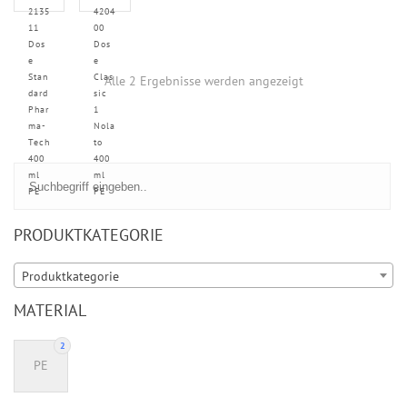
2135
4204
11
00
Dos
Dos
e
e
Stan
Clas
Alle 2 Ergebnisse werden angezeigt
dard
sic
Phar
1
ma-
Nola
Tech
to
400
400
ml
ml
PE
PE
PRODUKTKATEGORIE
Produktkategorie
MATERIAL
2
PE