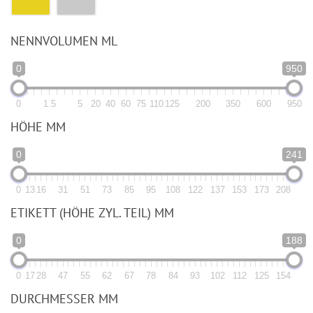
NENNVOLUMEN ML
0
950
0
1.5
5
20
40
60
75
110
125
200
350
600
950
HÖHE MM
0
241
0
13
16
31
51
73
85
95
108
122
137
153
173
208
ETIKETT (HÖHE ZYL. TEIL) MM
0
188
0
17
28
47
55
62
67
78
84
93
102
112
125
154
DURCHMESSER MM