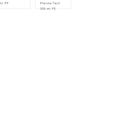
ml PP
Pharma-Tech
300 ml PE