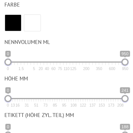
FARBE
NENNVOLUMEN ML
0
950
0
1.5
5
20
40
60
75
110
125
200
350
600
950
HÖHE MM
0
241
0
13
16
31
51
73
85
95
108
122
137
153
173
208
ETIKETT (HÖHE ZYL. TEIL) MM
0
188