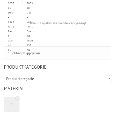
2033
2035
06
18
Dos
Dos
e
e
Spec
Spec
Alle 2 Ergebnisse werden angezeigt
ial 2
ial 1
Bec
Phar
h
ma-
100
Tech
ml
135
PE
ml
PE
PRODUKTKATEGORIE
Produktkategorie
MATERIAL
2
PE