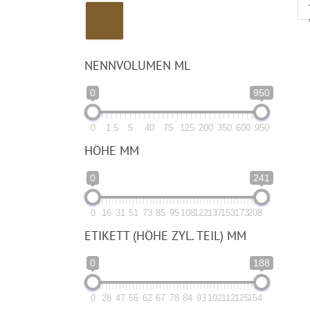
NENNVOLUMEN ML
0
950
0
1.5
5
40
75
125
200
350
600
950
HÖHE MM
0
241
0
16
31
51
73
85
95
108
122
137
153
173
208
ETIKETT (HÖHE ZYL. TEIL) MM
0
188
0
28
47
55
62
67
78
84
93
102
112
125
154