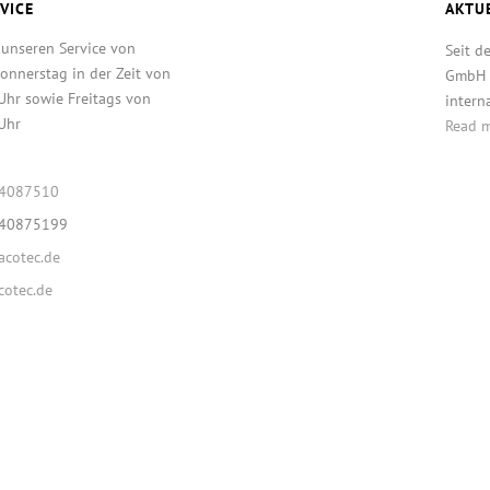
VICE
AKTU
 unseren Service von
Seit d
onnerstag in der Zeit von
GmbH T
Uhr sowie Freitags von
intern
Uhr
Read 
64087510
640875199
cotec.de
otec.de