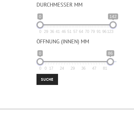
DURCHMESSER MM
0
142
0
29
36
41
46
51
57
64
70
79
91
96
123
ÖFFNUNG (INNEN) MM
0
86
0
0
17
24
29
36
47
81
SUCHE