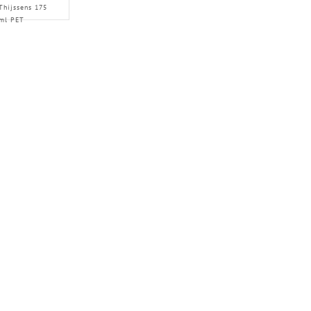
Thijssens 175
ml PET