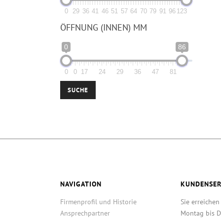
0
29
36
41
46
51
57
64
70
79
91
96
123
ÖFFNUNG (INNEN) MM
0
86
0
0
17
24
29
36
47
81
SUCHE
NAVIGATION
KUNDENSER
Firmenprofil und Historie
Sie erreichen
Ansprechpartner
Montag bis D