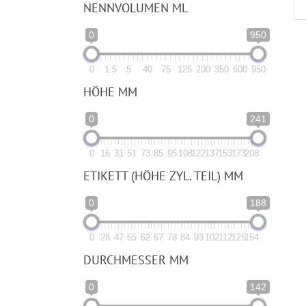
NENNVOLUMEN ML
0
950
0
1.5
5
40
75
125
200
350
600
950
HÖHE MM
0
241
0
16
31
51
73
85
95
108
122
137
153
173
208
ETIKETT (HÖHE ZYL. TEIL) MM
0
188
0
28
47
55
62
67
78
84
93
102
112
125
154
DURCHMESSER MM
0
142