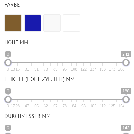
FARBE
HÖHE MM
0
241
0
13
16
31
51
73
85
95
108
122
137
153
173
208
ETIKETT (HÖHE ZYL. TEIL) MM
0
188
0
17
28
47
55
62
67
78
84
93
102
112
125
154
DURCHMESSER MM
0
142