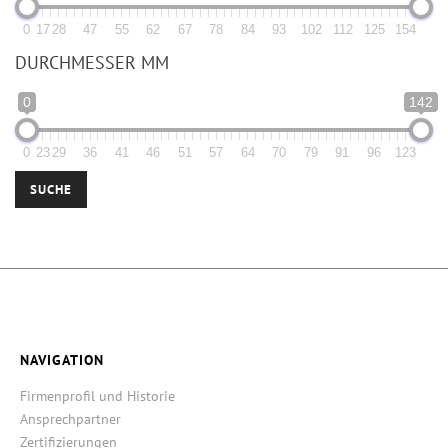
0
17
28
47
55
62
67
78
84
93
102
112
125
154
DURCHMESSER MM
0
142
0
23
29
36
41
46
51
57
64
70
79
91
96
123
SUCHE
NAVIGATION
Firmenprofil und Historie
Ansprechpartner
Zertifizierungen