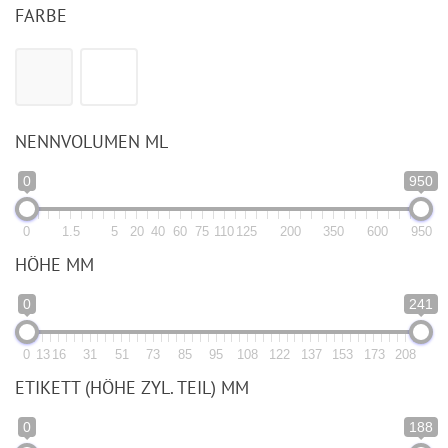
FARBE
NENNVOLUMEN ML
0
950
0
1.5
5
20
40
60
75
110
125
200
350
600
950
HÖHE MM
0
241
0
13
16
31
51
73
85
95
108
122
137
153
173
208
ETIKETT (HÖHE ZYL. TEIL) MM
0
188