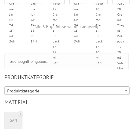
Cre
Cre
7240
Cre
7240
7230
me-
me-
15
me-
10
20
Jar
Jar
Cre
Jar
Cre
Cre
GP
GP
me-
GP
me-
me-
T4
T4
Tieg
T4
Tieg
Tieg
Alle 6 Ergebnisse werden angezeigt
15
15
el
15
el
el
ml
ml
Poli
ml
Poli
Poli
SAN
SAN
pack
SAN
pack
pack
T4
T4
T3
15
10
20
ml
ml
ml
SAN
SAN
SAN
klar
PRODUKTKATEGORIE
Produktkategorie
MATERIAL
6
SAN