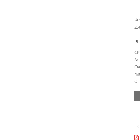
Ur
Zo
B
GP
Ar
Ca
mi
OH
D