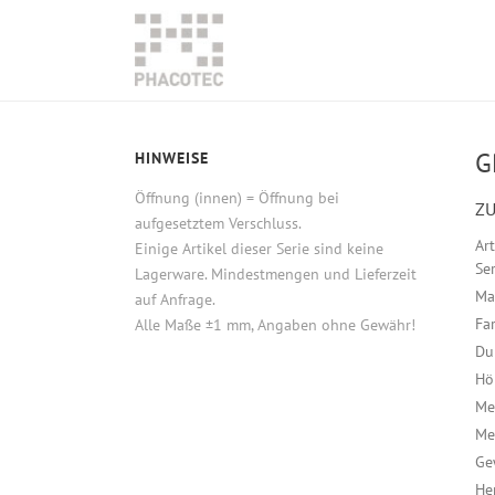
G
HINWEISE
Öffnung (innen) = Öffnung bei
ZU
aufgesetztem Verschluss.
Ar
Einige Artikel dieser Serie sind keine
Ser
Lagerware. Mindestmengen und Lieferzeit
Ma
auf Anfrage.
Fa
Alle Maße ±1 mm, Angaben ohne Gewähr!
Du
Hö
Me
Me
Ge
He