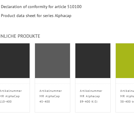
Declaration of conformity for article 510100
Product data sheet for series Alphacap
NLICHE PRODUKTE
Artikelnummer
Artikelnummer
Artikelnummer
Artikeln
MR AlphaCap
MR AlphaCap
MR Alphacap
MR Alph
110-400
45-400
89-400 KiSi
38-400 t