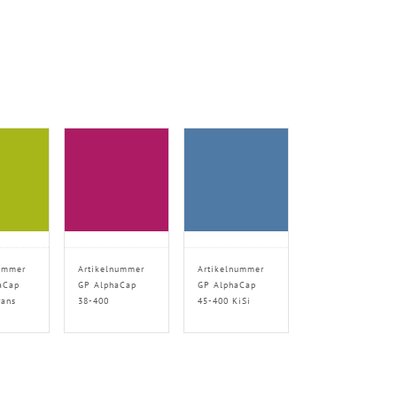
ummer
Artikelnummer
Artikelnummer
aCap
GP AlphaCap
GP AlphaCap
rans
38-400
45-400 KiSi