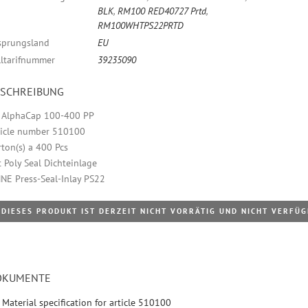
BLK
,
RM100 RED40727 Prtd
,
RM100WHTPS22PRTD
sprungsland
EU
lltarifnummer
39235090
ESCHREIBUNG
 AlphaCap 100-400 PP
ticle number 510100
rton(s) a 400 Pcs
t Poly Seal Dichteinlage
NE Press-Seal-Inlay PS22
DIESES PRODUKT IST DERZEIT NICHT VORRÄTIG UND NICHT VERFÜ
OKUMENTE
Material specification for article 510100