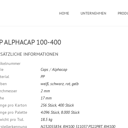
HOME
UNTERNEHMEN
PROD
P ALPHACAP 100-400
SÄTZLICHE INFORMATIONEN
tikelnummer
ie
Caps
/
Alphacap
terial
PP
rben
weiß
,
schwarz
,
rot
,
gelb
rchmesser
2 mm
he
17 mm
nge pro Karton
256 Stück
,
400 Stück
nge pro Palette
4.096 Stück
,
8.000 Stück
wicht pro Tsd.
18.5 kg
rstellerkennung
N232055834
,
RM100 511037 PS22PRT
,
RM100