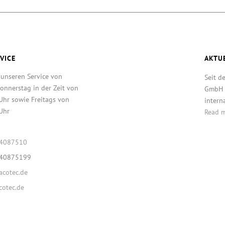
VICE
AKTU
 unseren Service von
Seit d
onnerstag in der Zeit von
GmbH T
Uhr sowie Freitags von
intern
Uhr
Read 
64087510
640875199
cotec.de
otec.de