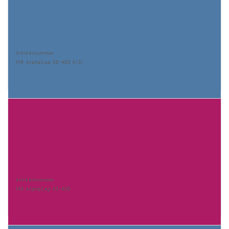
Artikelnummer
MR AlphaCap 38-400 KiSi
Artikelnummer
MR AlphaCap 53-400