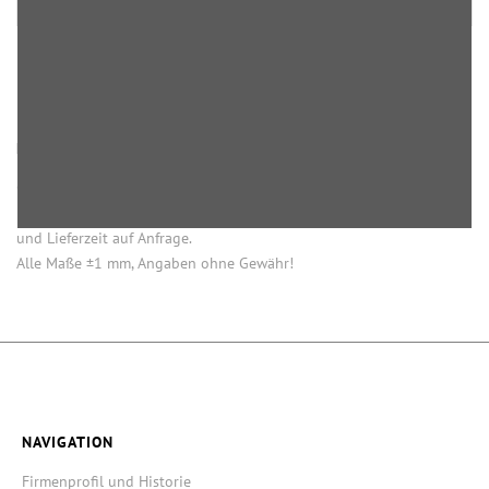
HINWEISE
Öffnung (innen) = Öffnung bei aufgesetztem Verschluss.
Einige Artikel dieser Serie sind keine Lagerware. Mindestmengen
und Lieferzeit auf Anfrage.
Alle Maße ±1 mm, Angaben ohne Gewähr!
NAVIGATION
Firmenprofil und Historie