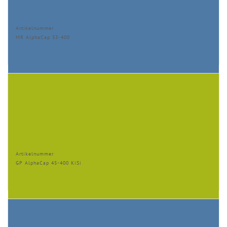
Artikelnummer
MR AlphaCap 53-400
Artikelnummer
GP AlphaCap 45-400 KiSi