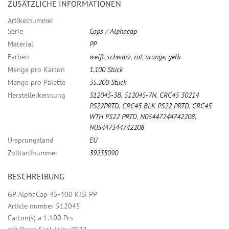
ZUSÄTZLICHE INFORMATIONEN
Artikelnummer
Serie
Caps
/
Alphacap
Material
PP
Farben
weiß
,
schwarz
,
rot
,
orange
,
gelb
Menge pro Karton
1.100 Stück
Menge pro Palette
35.200 Stück
Herstellerkennung
512045-3B
,
512045-7N
,
CRC45 30214
PS22PRTD
,
CRC45 BLK PS22 PRTD
,
CRC45
WTH PS22 PRTD
,
N05447244742208
,
N05447344742208
Ursprungsland
EU
Zolltarifnummer
39235090
BESCHREIBUNG
GP AlphaCap 45-400 KiSi PP
Article number 512045
Carton(s) a 1.100 Pcs