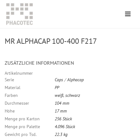
MR ALPHACAP 100-400 F217
ZUSÄTZLICHE INFORMATIONEN
Artikelnummer
Serie
Caps
/
Alphacap
Material
PP
Farben
weiß
,
schwarz
Durchmesser
104 mm
Höhe
17 mm
Menge pro Karton
256 Stück
Menge pro Palette
4.096 Stück
Gewicht pro Tsd.
22.3 kg