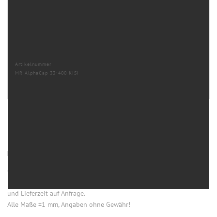
Artikelnummer
MR AlphaCap 33-400 KiSi
HINWEISE
Öffnung (innen) = Öffnung bei aufgesetztem Verschluss.
Einige Artikel dieser Serie sind keine Lagerware. Mindestmengen
und Lieferzeit auf Anfrage.
Alle Maße ±1 mm, Angaben ohne Gewähr!