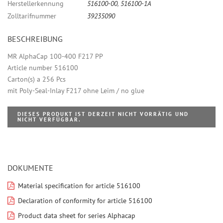
Herstellerkennung
516100-00
,
516100-1A
Zolltarifnummer
39235090
BESCHREIBUNG
MR AlphaCap 100-400 F217 PP
Article number 516100
Carton(s) a 256 Pcs
mit Poly-Seal-Inlay F217 ohne Leim / no glue
DIESES PRODUKT IST DERZEIT NICHT VORRÄTIG UND
NICHT VERFÜGBAR.
DOKUMENTE
Material specification for article 516100
Declaration of conformity for article 516100
Product data sheet for series Alphacap