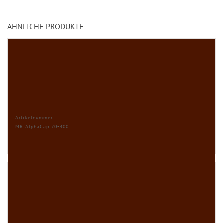
ÄHNLICHE PRODUKTE
Artikelnummer
MR AlphaCap 70-400