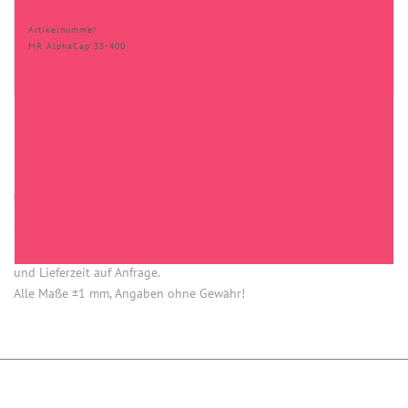
Artikelnummer
MR AlphaCap 33-400
HINWEISE
Öffnung (innen) = Öffnung bei aufgesetztem Verschluss.
Einige Artikel dieser Serie sind keine Lagerware. Mindestmengen
und Lieferzeit auf Anfrage.
Alle Maße ±1 mm, Angaben ohne Gewähr!