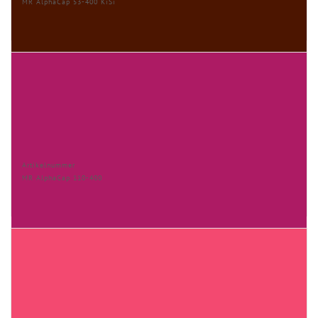
MR AlphaCap 53-400 KiSi
Artikelnummer
MR AlphaCap 110-400