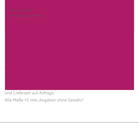
Artikelnummer
MR AlphaCap 89-400
HINWEISE
Öffnung (innen) = Öffnung bei aufgesetztem Verschluss.
Einige Artikel dieser Serie sind keine Lagerware. Mindestmengen
und Lieferzeit auf Anfrage.
Alle Maße ±1 mm, Angaben ohne Gewähr!