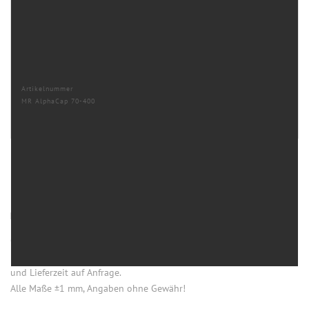
Artikelnummer
MR AlphaCap 70-400
HINWEISE
Öffnung (innen) = Öffnung bei aufgesetztem Verschluss.
Einige Artikel dieser Serie sind keine Lagerware. Mindestmengen
und Lieferzeit auf Anfrage.
Alle Maße ±1 mm, Angaben ohne Gewähr!