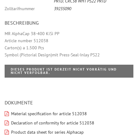
PRTD
,
CRC38 WHT PS22 PRTD
Zolltarifnummer
39235090
BESCHREIBUNG
MR AlphaCap 38-400 KiSi PP
Article number 512038
Carton(s) a 1.500 Pcs
Symbol (Pictorial Design)mit Press-Seal-Inlay PS22
DIESES PRODUKT IST DERZEIT NICHT VORRÄTIG UND
NICHT VERFÜGBAR.
DOKUMENTE
Material specification for article 512038
Declaration of conformity for article 512038
Product data sheet for series Alphacap