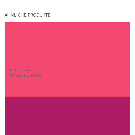
ÄHNLICHE PRODUKTE
Artikelnummer
GP AlphaCap 38-400