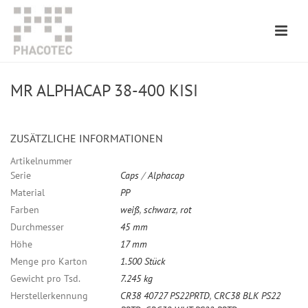
MR ALPHACAP 38-400 KISI
ZUSÄTZLICHE INFORMATIONEN
Artikelnummer
Serie
Caps
/
Alphacap
Material
PP
Farben
weiß
,
schwarz
,
rot
Durchmesser
45 mm
Höhe
17 mm
Menge pro Karton
1.500 Stück
Gewicht pro Tsd.
7.245 kg
Herstellerkennung
CR38 40727 PS22PRTD
,
CRC38 BLK PS22