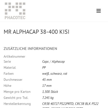
MR ALPHACAP 38-400 KISI
ZUSÄTZLICHE INFORMATIONEN
Artikelnummer
Serie
Caps
/
Alphacap
Material
PP
Farben
weiß
,
schwarz
,
rot
Durchmesser
45 mm
Höhe
17 mm
Menge pro Karton
1.500 Stück
Gewicht pro Tsd.
7.245 kg
Herstellerkennung
CR38 40727 PS22PRTD
,
CRC38 BLK PS22