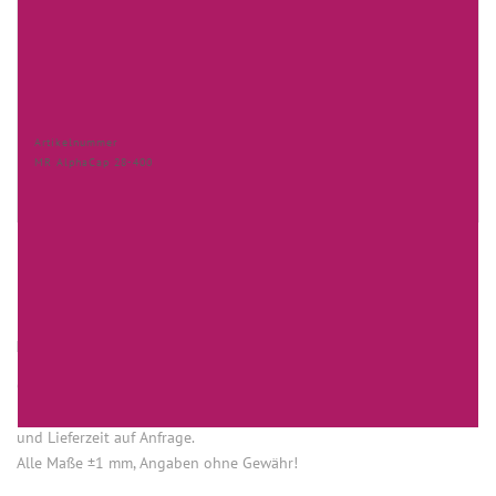
Artikelnummer
MR AlphaCap 28-400
HINWEISE
Öffnung (innen) = Öffnung bei aufgesetztem Verschluss.
Einige Artikel dieser Serie sind keine Lagerware. Mindestmengen
und Lieferzeit auf Anfrage.
Alle Maße ±1 mm, Angaben ohne Gewähr!