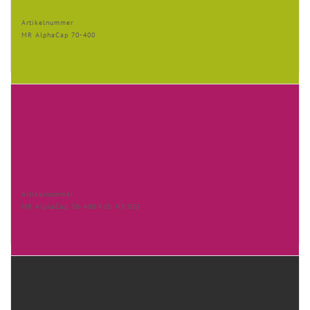
Artikelnummer
MR AlphaCap 70-400
Artikelnummer
MR AlphaCap 38-400 KiSi HS 035