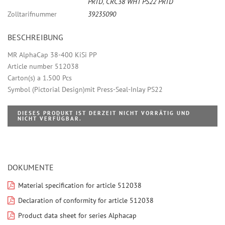
PRTD
,
CRC38 WHT PS22 PRTD
Zolltarifnummer
39235090
BESCHREIBUNG
MR AlphaCap 38-400 KiSi PP
Article number 512038
Carton(s) a 1.500 Pcs
Symbol (Pictorial Design)mit Press-Seal-Inlay PS22
DIESES PRODUKT IST DERZEIT NICHT VORRÄTIG UND
NICHT VERFÜGBAR.
DOKUMENTE
Material specification for article 512038
Declaration of conformity for article 512038
Product data sheet for series Alphacap