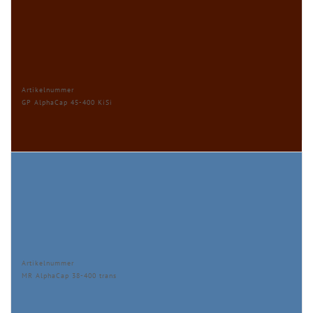
Artikelnummer
GP AlphaCap 45-400 KiSi
Artikelnummer
MR AlphaCap 38-400 trans