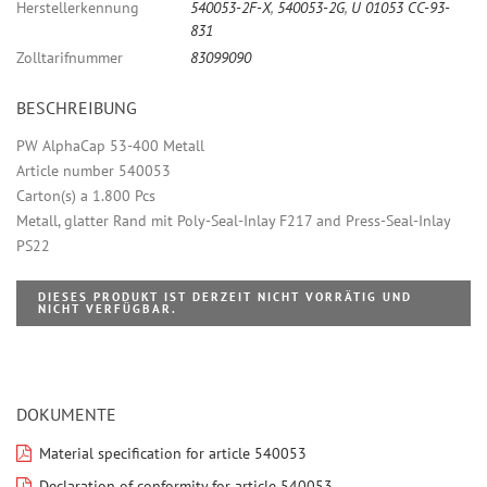
Herstellerkennung
540053-2F-X
,
540053-2G
,
U 01053 CC-93-
831
Zolltarifnummer
83099090
BESCHREIBUNG
PW AlphaCap 53-400 Metall
Article number 540053
Carton(s) a 1.800 Pcs
Metall, glatter Rand mit Poly-Seal-Inlay F217 and Press-Seal-Inlay
PS22
DIESES PRODUKT IST DERZEIT NICHT VORRÄTIG UND
NICHT VERFÜGBAR.
DOKUMENTE
Material specification for article 540053
Declaration of conformity for article 540053