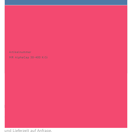
Artikelnummer
MR AlphaCap 38-400 KiSi
HINWEISE
Öffnung (innen) = Öffnung bei aufgesetztem Verschluss.
Einige Artikel dieser Serie sind keine Lagerware. Mindestmengen
und Lieferzeit auf Anfrage.