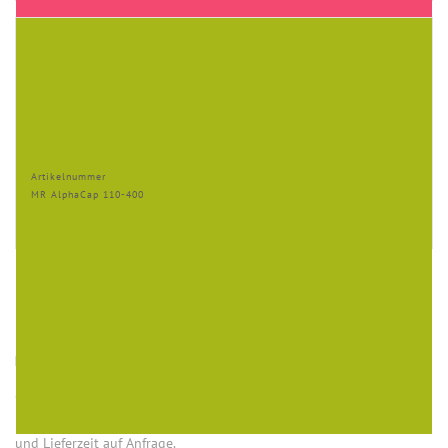
Artikelnummer
MR AlphaCap 110-400
HINWEISE
Öffnung (innen) = Öffnung bei aufgesetztem Verschluss.
Einige Artikel dieser Serie sind keine Lagerware. Mindestmengen
und Lieferzeit auf Anfrage.