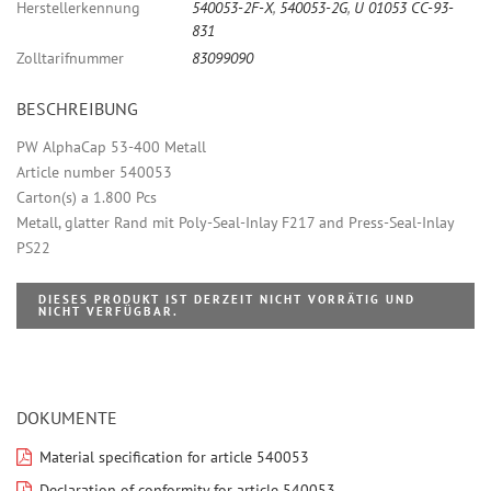
Herstellerkennung
540053-2F-X
,
540053-2G
,
U 01053 CC-93-
831
Zolltarifnummer
83099090
BESCHREIBUNG
PW AlphaCap 53-400 Metall
Article number 540053
Carton(s) a 1.800 Pcs
Metall, glatter Rand mit Poly-Seal-Inlay F217 and Press-Seal-Inlay
PS22
DIESES PRODUKT IST DERZEIT NICHT VORRÄTIG UND
NICHT VERFÜGBAR.
DOKUMENTE
Material specification for article 540053
Declaration of conformity for article 540053