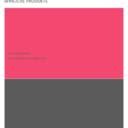
ÄHNLICHE PRODUKTE
Artikelnummer
MR AlphaCap 38-400 KiSi
Artikelnummer