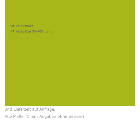
Artikelnummer
MR AlphaCap 38-400 trans
HINWEISE
Öffnung (innen) = Öffnung bei aufgesetztem Verschluss.
Einige Artikel dieser Serie sind keine Lagerware. Mindestmengen
und Lieferzeit auf Anfrage.
Alle Maße ±1 mm, Angaben ohne Gewähr!