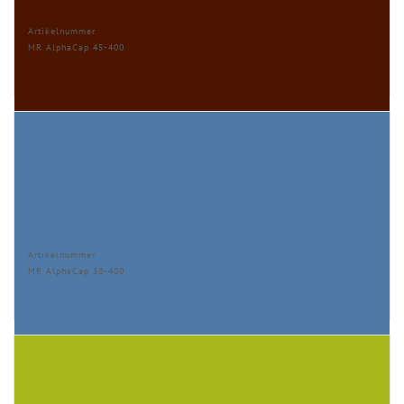
Artikelnummer
MR AlphaCap 45-400
Artikelnummer
MR AlphaCap 38-400